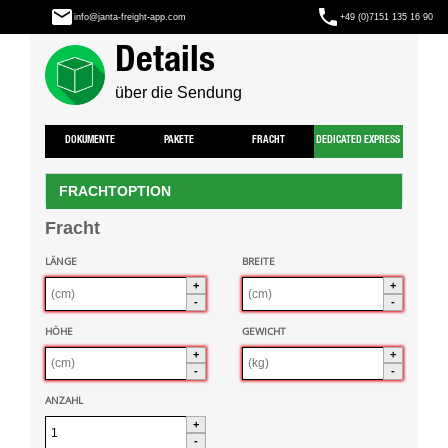
info@janta-freight-app.com
+49 (0)7151 135 16 90
Details
über die Sendung
DOKUMENTE
PAKETE
FRACHT
DEDICATED EXPRESS
FRACHTOPTION
Fracht
LÄNGE
BREITE
+
+
-
-
HÖHE
GEWICHT
+
+
-
-
ANZAHL
+
-